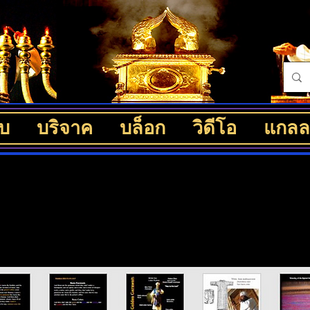
็บ
บริจาค
บล็อก
วิดีโอ
แกลลอ